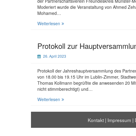
der Partnerschaftsverein Freundeskreis Münster-M
Moderiert wurde die Veranstaltung von Ahmed Zehah
Mohamed…
Info-
Weiterlesen
Veranstaltung
zur
Politik
Protokoll zur Hauptversammlu
in
Tunesien
26. April 2023
Protokoll der Jahreshauptversammlung des Partner
von 18.00 bis 19.15 Uhr im Lublin-Zimmer, Stadtwe
Thomas Kollmann begrüßte die anwesenden 20 Mitgli
nicht stimmberechtigt) und…
Protokoll
Weiterlesen
zur
Hauptversammlung
2023
Kontakt
|
Impressum
|