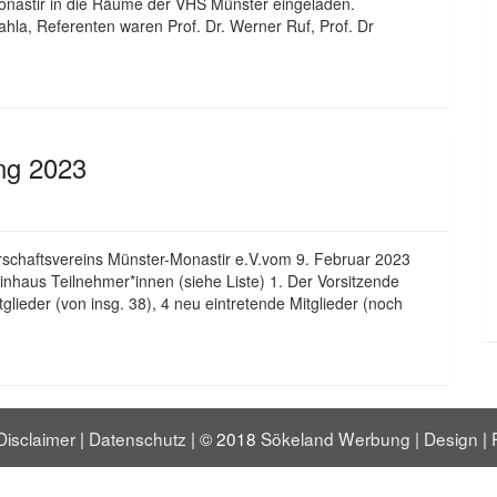
onastir in die Räume der VHS Münster eingeladen.
la, Referenten waren Prof. Dr. Werner Ruf, Prof. Dr
ng 2023
schaftsvereins Münster-Monastir e.V.vom 9. Februar 2023
inhaus Teilnehmer*innen (siehe Liste) 1. Der Vorsitzende
eder (von insg. 38), 4 neu eintretende Mitglieder (noch
Disclaimer
|
Datenschutz
| © 2018
Sökeland Werbung | Design
|